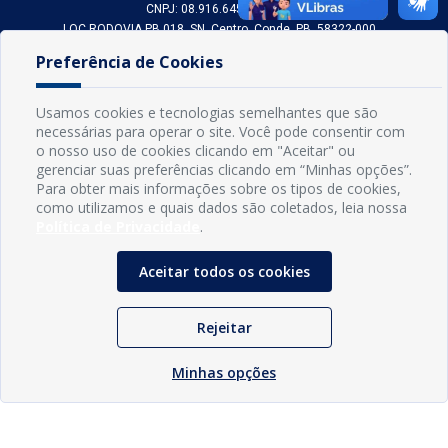
CNPJ: 08.916.645/0001-80
LOC RODOVIA PB 018, SN, Centro, Conde, PB, 58322-000
(83) 3618-0548
Preferência de Cookies
gabinetedaprefeita@conde.pb.gov.br
Exp: Segunda a sexta, das 8h às 14h.
Usamos cookies e tecnologias semelhantes que são
necessárias para operar o site. Você pode consentir com
Sogo Tecnologia
o nosso uso de cookies clicando em "Aceitar" ou
© Prefeitura Municipal do Conde | Desenvolvido por
gerenciar suas preferências clicando em “Minhas opções”.
Para obter mais informações sobre os tipos de cookies,
como utilizamos e quais dados são coletados, leia nossa
Política de Privacidade
.
Aceitar todos os cookies
Rejeitar
Minhas opções