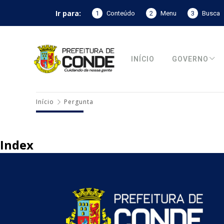
Ir para:
1
Conteúdo
2
Menu
3
Busca
INÍCIO
GOVERNO
Início
Pergunta
Index