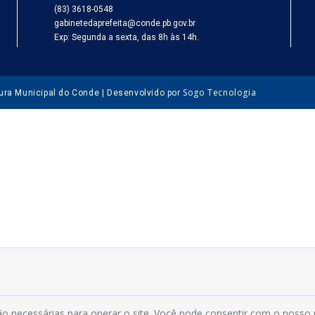
(83) 3618-0548
gabinetedaprefeita@conde.pb.gov.br
Exp: Segunda a sexta, das 8h às 14h.
Sogo Tecnologia
tura Municipal do Conde | Desenvolvido por
o necessárias para operar o site. Você pode consentir com o nosso