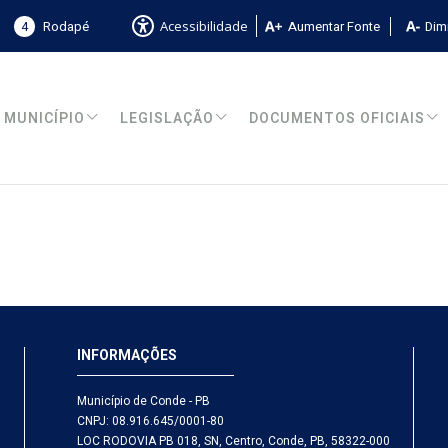
4
Rodapé
Aumentar Fonte
Dimi
Acessibilidade
MUNICÍPIO
LEGISLAÇÃO
DOCUMENTOS OFICIAIS
INFORMAÇÕES
Município de Conde - PB
CNPJ: 08.916.645/0001-80
LOC RODOVIA PB 018, SN, Centro, Conde, PB, 58322-000