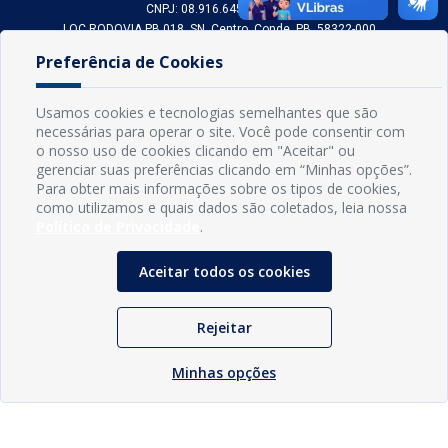
CNPJ: 08.916.645/0001-80
LOC RODOVIA PB 018, SN, Centro, Conde, PB, 58322-000
(83) 3618-0548
Preferência de Cookies
gabinetedaprefeita@conde.pb.gov.br
Exp: Segunda a sexta, das 8h às 14h.
Usamos cookies e tecnologias semelhantes que são
necessárias para operar o site. Você pode consentir com
Sogo Tecnologia
o nosso uso de cookies clicando em "Aceitar" ou
© Prefeitura Municipal do Conde | Desenvolvido por
gerenciar suas preferências clicando em “Minhas opções”.
Para obter mais informações sobre os tipos de cookies,
como utilizamos e quais dados são coletados, leia nossa
Política de Privacidade
.
Aceitar todos os cookies
Rejeitar
Minhas opções