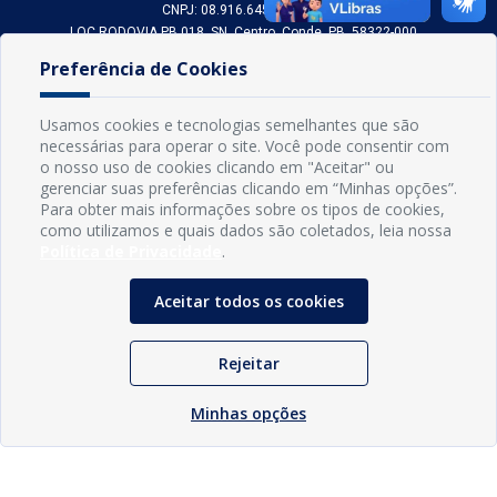
CNPJ: 08.916.645/0001-80
LOC RODOVIA PB 018, SN, Centro, Conde, PB, 58322-000
(83) 3618-0548
Preferência de Cookies
gabinetedaprefeita@conde.pb.gov.br
Exp: Segunda a sexta, das 8h às 14h.
Usamos cookies e tecnologias semelhantes que são
necessárias para operar o site. Você pode consentir com
Sogo Tecnologia
o nosso uso de cookies clicando em "Aceitar" ou
© Prefeitura Municipal do Conde | Desenvolvido por
gerenciar suas preferências clicando em “Minhas opções”.
Para obter mais informações sobre os tipos de cookies,
como utilizamos e quais dados são coletados, leia nossa
Política de Privacidade
.
Aceitar todos os cookies
Rejeitar
Minhas opções