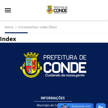
Início
Coronavírus: Links Úteis
Index
INFORMAÇÕES
Município de Conde - PB