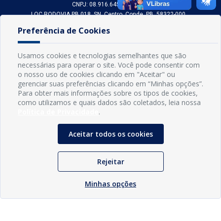
CNPJ: 08.916.645/0001-80
LOC RODOVIA PB 018, SN, Centro, Conde, PB, 58322-000
(83) 3618-0548
Preferência de Cookies
gabinetedaprefeita@conde.pb.gov.br
Exp: Segunda a sexta, das 8h às 14h.
Usamos cookies e tecnologias semelhantes que são
necessárias para operar o site. Você pode consentir com
Sogo Tecnologia
o nosso uso de cookies clicando em "Aceitar" ou
© Prefeitura Municipal do Conde | Desenvolvido por
gerenciar suas preferências clicando em “Minhas opções”.
Para obter mais informações sobre os tipos de cookies,
como utilizamos e quais dados são coletados, leia nossa
Política de Privacidade
.
Aceitar todos os cookies
Rejeitar
Minhas opções