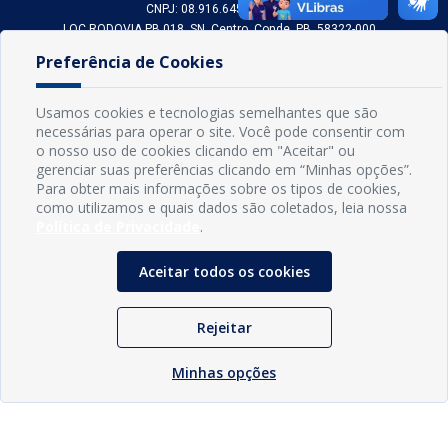
CNPJ: 08.916.645/0001-80
LOC RODOVIA PB 018, SN, Centro, Conde, PB, 58322-000
(83) 3618-0548
Preferência de Cookies
gabinetedaprefeita@conde.pb.gov.br
Exp: Segunda a sexta, das 8h às 14h.
Usamos cookies e tecnologias semelhantes que são
necessárias para operar o site. Você pode consentir com
Sogo Tecnologia
o nosso uso de cookies clicando em "Aceitar" ou
© Prefeitura Municipal do Conde | Desenvolvido por
gerenciar suas preferências clicando em “Minhas opções”.
Para obter mais informações sobre os tipos de cookies,
como utilizamos e quais dados são coletados, leia nossa
Política de Privacidade
.
Aceitar todos os cookies
Rejeitar
Minhas opções