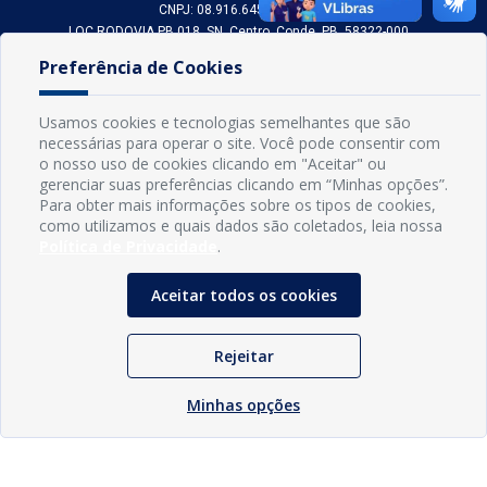
CNPJ: 08.916.645/0001-80
LOC RODOVIA PB 018, SN, Centro, Conde, PB, 58322-000
(83) 3618-0548
Preferência de Cookies
gabinetedaprefeita@conde.pb.gov.br
Exp: Segunda a sexta, das 8h às 14h.
Usamos cookies e tecnologias semelhantes que são
necessárias para operar o site. Você pode consentir com
Sogo Tecnologia
o nosso uso de cookies clicando em "Aceitar" ou
© Prefeitura Municipal do Conde | Desenvolvido por
gerenciar suas preferências clicando em “Minhas opções”.
Para obter mais informações sobre os tipos de cookies,
como utilizamos e quais dados são coletados, leia nossa
Política de Privacidade
.
Aceitar todos os cookies
Rejeitar
Minhas opções