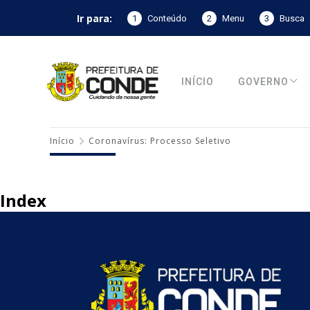
Ir para:
1
Conteúdo
2
Menu
3
Busca
INÍCIO
GOVERNO
Início
Coronavírus: Processo Seletivo
Index