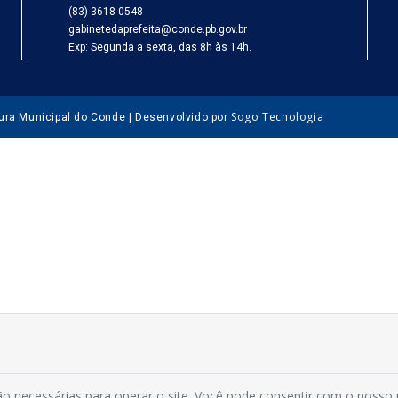
(83) 3618-0548
gabinetedaprefeita@conde.pb.gov.br
Exp: Segunda a sexta, das 8h às 14h.
Sogo Tecnologia
tura Municipal do Conde | Desenvolvido por
o necessárias para operar o site. Você pode consentir com o nosso