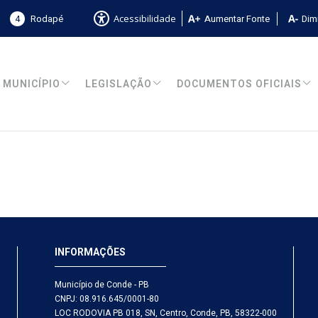
4
Rodapé
Aumentar Fonte
Dimi
Acessibilidade
MUNICÍPIO
LEGISLAÇÃO
DOCUMENTOS OFICIAIS
INFORMAÇÕES
Município de Conde - PB
CNPJ: 08.916.645/0001-80
LOC RODOVIA PB 018, SN, Centro, Conde, PB, 58322-000