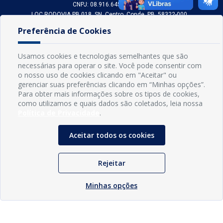
CNPJ: 08.916.645/0001-80
LOC RODOVIA PB 018, SN, Centro, Conde, PB, 58322-000
(83) 3618-0548
Preferência de Cookies
gabinetedaprefeita@conde.pb.gov.br
Exp: Segunda a sexta, das 8h às 14h.
Usamos cookies e tecnologias semelhantes que são
necessárias para operar o site. Você pode consentir com
Sogo Tecnologia
o nosso uso de cookies clicando em "Aceitar" ou
© Prefeitura Municipal do Conde | Desenvolvido por
gerenciar suas preferências clicando em “Minhas opções”.
Para obter mais informações sobre os tipos de cookies,
como utilizamos e quais dados são coletados, leia nossa
Política de Privacidade
.
Aceitar todos os cookies
Rejeitar
Minhas opções