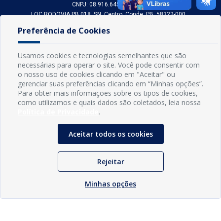
CNPJ: 08.916.645/0001-80
LOC RODOVIA PB 018, SN, Centro, Conde, PB, 58322-000
(83) 3618-0548
Preferência de Cookies
gabinetedaprefeita@conde.pb.gov.br
Exp: Segunda a sexta, das 8h às 14h.
Usamos cookies e tecnologias semelhantes que são
necessárias para operar o site. Você pode consentir com
Sogo Tecnologia
o nosso uso de cookies clicando em "Aceitar" ou
© Prefeitura Municipal do Conde | Desenvolvido por
gerenciar suas preferências clicando em “Minhas opções”.
Para obter mais informações sobre os tipos de cookies,
como utilizamos e quais dados são coletados, leia nossa
Política de Privacidade
.
Aceitar todos os cookies
Rejeitar
Minhas opções