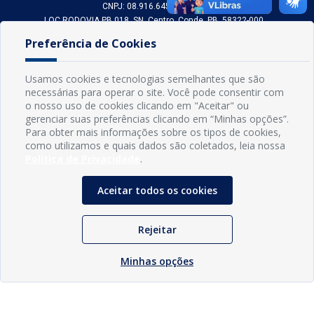
CNPJ: 08.916.645/0001-80
LOC RODOVIA PB 018, SN, Centro, Conde, PB, 58322-000
(83) 3618-0548
Preferência de Cookies
gabinetedaprefeita@conde.pb.gov.br
Exp: Segunda a sexta, das 8h às 14h.
Usamos cookies e tecnologias semelhantes que são
necessárias para operar o site. Você pode consentir com
Sogo Tecnologia
o nosso uso de cookies clicando em "Aceitar" ou
© Prefeitura Municipal do Conde | Desenvolvido por
gerenciar suas preferências clicando em “Minhas opções”.
Para obter mais informações sobre os tipos de cookies,
como utilizamos e quais dados são coletados, leia nossa
Política de Privacidade
.
Aceitar todos os cookies
Rejeitar
Minhas opções