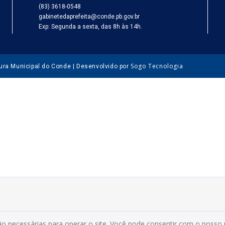
(83) 3618-0548
gabinetedaprefeita@conde.pb.gov.br
Exp: Segunda a sexta, das 8h às 14h.
Sogo Tecnologia
tura Municipal do Conde | Desenvolvido por
o necessárias para operar o site. Você pode consentir com o nosso