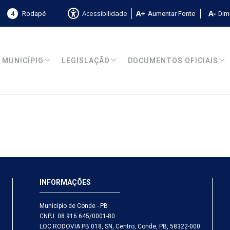
4
Rodapé
Aumentar Fonte
Dimi
Acessibilidade
MUNICÍPIO
LEGISLAÇÃO
DOCUMENTOS OFICIAIS
INFORMAÇÕES
Município de Conde - PB
CNPJ: 08.916.645/0001-80
LOC RODOVIA PB 018, SN, Centro, Conde, PB, 58322-000