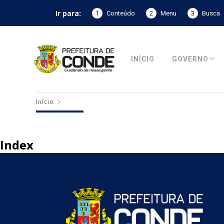
Ir para:
1
Conteúdo
2
Menu
3
Busca
INÍCIO
GOVERNO
Início
Index