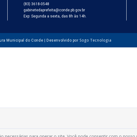
(83) 3618-0548
gabinetedaprefeita@conde.pb.gov.br
Exp: Segunda a sexta, das 8h às 14h.
Sogo Tecnologia
tura Municipal do Conde | Desenvolvido por
o necessárias para operar o site. Você pode consentir com o nosso