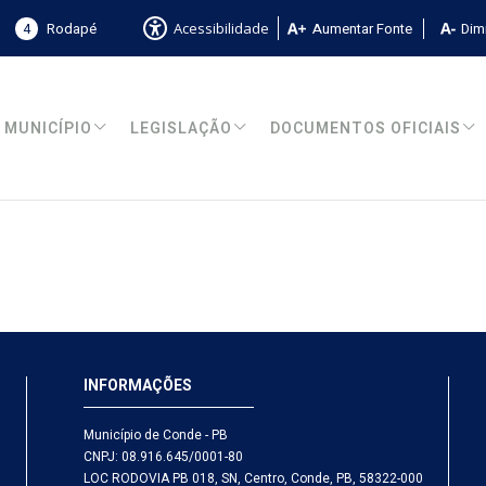
4
Rodapé
Aumentar Fonte
Dimi
Acessibilidade
MUNICÍPIO
LEGISLAÇÃO
DOCUMENTOS OFICIAIS
INFORMAÇÕES
Município de Conde - PB
CNPJ: 08.916.645/0001-80
LOC RODOVIA PB 018, SN, Centro, Conde, PB, 58322-000