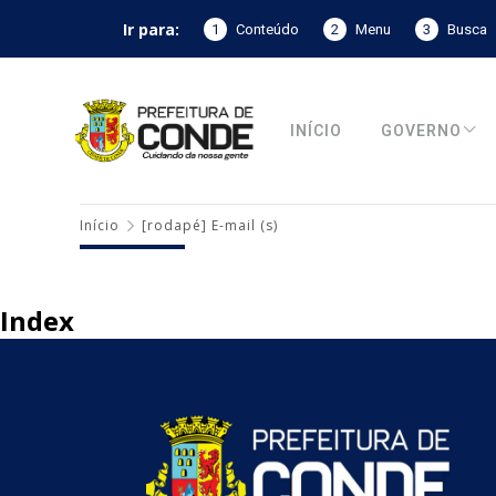
Ir para:
1
Conteúdo
2
Menu
3
Busca
INÍCIO
GOVERNO
Início
[rodapé] E-mail (s)
Index