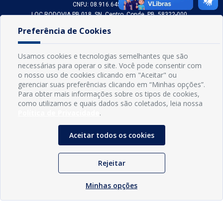
CNPJ: 08.916.645/0001-80
LOC RODOVIA PB 018, SN, Centro, Conde, PB, 58322-000
(83) 3618-0548
Preferência de Cookies
gabinetedaprefeita@conde.pb.gov.br
Exp: Segunda a sexta, das 8h às 14h.
Usamos cookies e tecnologias semelhantes que são
necessárias para operar o site. Você pode consentir com
Sogo Tecnologia
o nosso uso de cookies clicando em "Aceitar" ou
© Prefeitura Municipal do Conde | Desenvolvido por
gerenciar suas preferências clicando em “Minhas opções”.
Para obter mais informações sobre os tipos de cookies,
como utilizamos e quais dados são coletados, leia nossa
Política de Privacidade
.
Aceitar todos os cookies
Rejeitar
Minhas opções