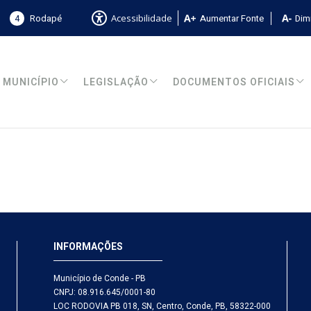
4
Rodapé
Aumentar Fonte
Dimi
Acessibilidade
MUNICÍPIO
LEGISLAÇÃO
DOCUMENTOS OFICIAIS
INFORMAÇÕES
Município de Conde - PB
CNPJ: 08.916.645/0001-80
LOC RODOVIA PB 018, SN, Centro, Conde, PB, 58322-000