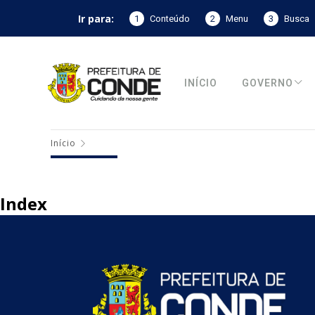
Ir para:
1
Conteúdo
2
Menu
3
Busca
INÍCIO
GOVERNO
Início
Index