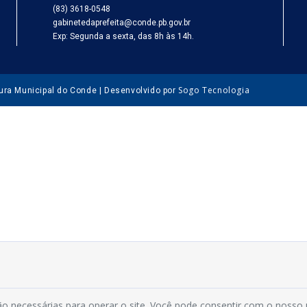
(83) 3618-0548
gabinetedaprefeita@conde.pb.gov.br
Exp: Segunda a sexta, das 8h às 14h.
Sogo Tecnologia
tura Municipal do Conde | Desenvolvido por
o necessárias para operar o site. Você pode consentir com o nosso