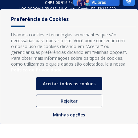
CNPJ: 08.916.645/0001-80
LOC RODOVIA PB 018, SN, Centro, Conde, PB, 58322-000
(83) 3618-0548
Preferência de Cookies
gabinetedaprefeita@conde.pb.gov.br
Exp: Segunda a sexta, das 8h às 14h.
Usamos cookies e tecnologias semelhantes que são
necessárias para operar o site. Você pode consentir com
Sogo Tecnologia
o nosso uso de cookies clicando em "Aceitar" ou
© Prefeitura Municipal do Conde | Desenvolvido por
gerenciar suas preferências clicando em “Minhas opções”.
Para obter mais informações sobre os tipos de cookies,
como utilizamos e quais dados são coletados, leia nossa
Política de Privacidade
.
Aceitar todos os cookies
Rejeitar
Minhas opções