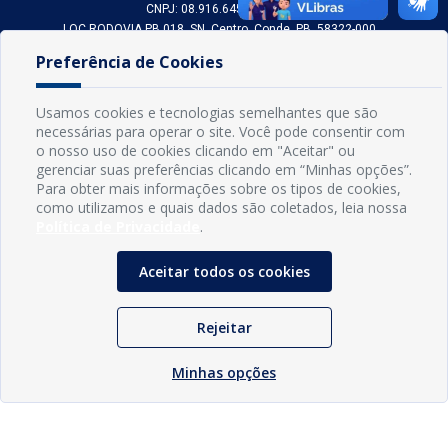
CNPJ: 08.916.645/0001-80
LOC RODOVIA PB 018, SN, Centro, Conde, PB, 58322-000
(83) 3618-0548
Preferência de Cookies
gabinetedaprefeita@conde.pb.gov.br
Exp: Segunda a sexta, das 8h às 14h.
Usamos cookies e tecnologias semelhantes que são
necessárias para operar o site. Você pode consentir com
Sogo Tecnologia
o nosso uso de cookies clicando em "Aceitar" ou
© Prefeitura Municipal do Conde | Desenvolvido por
gerenciar suas preferências clicando em “Minhas opções”.
Para obter mais informações sobre os tipos de cookies,
como utilizamos e quais dados são coletados, leia nossa
Política de Privacidade
.
Aceitar todos os cookies
Rejeitar
Minhas opções