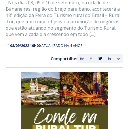
Nos dias 08, 09 e 10 de setembro, na cidade de
Bananeiras, região do brejo paraibano, acontecerá a
18ª edição da Feira do Turismo rural do Brasil – Rural
Tur, que tem como objetivo a promoção de negócios
que estão atuando no segmento do Turismo Rural,
que vem a cada dia crescendo em todo […]
08/09/2022 10H00
ATUALIZADO HÁ 4 ANOS
Compartilhe: