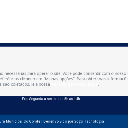
INFORMAÇÕES
Município de Conde - PB
o necessárias para operar o site. Você pode consentir com o nosso
CNPJ: 08.916.645/0001-80
preferências clicando em “Minhas opções”. Para obter mais informaçõ
LOC RODOVIA PB 018, SN, Centro, Conde, PB, 58322-000
s são coletados, leia nossa
Política de Privacidade
.
(83) 3618-0548
gabinetedaprefeita@conde.pb.gov.br
Exp: Segunda a sexta, das 8h às 14h.
Sogo Tecnologia
tura Municipal do Conde | Desenvolvido por