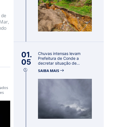
 de
 Mar,
ndo
01.
Chuvas intensas levam
Prefeitura de Conde a
05
decretar situação de
emergência por 18...
SAIBA MAIS
nados
des