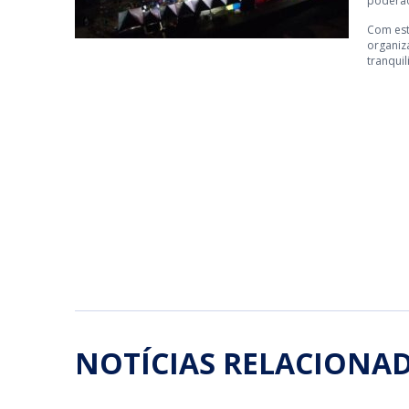
poderão 
Com est
organiz
tranqui
NOTÍCIAS RELACIONA