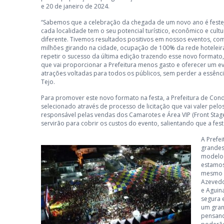
e 20 de janeiro de 2024.
“Sabemos que a celebração da chegada de um novo ano é fest
cada localidade tem o seu potencial turístico, econômico e cult
diferente. Tivemos resultados positivos em nossos eventos, com
milhões girando na cidade, ocupação de 100% da rede hoteleir
repetir o sucesso da última edição trazendo esse novo format
que vai proporcionar a Prefeitura menos gasto e oferecer um e
atrações voltadas para todos os públicos, sem perder a essência
Tejo.
Para promover este novo formato na festa, a Prefeitura de Cond
selecionado através de processo de licitação que vai valer pelo
responsável pelas vendas dos Camarotes e Área VIP (Front Stage
servirão para cobrir os custos do evento, salientando que a fes
A Prefe
grandes
modelo 
estamos
mesmo 
Azevedo
e Aguin
segura 
um gran
pensand