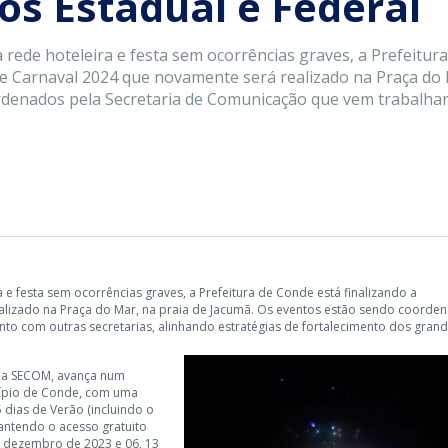
os Estadual e Federal
ede hoteleira e festa sem ocorrências graves, a Prefeitura
e Carnaval 2024 que novamente será realizado na Praça do
ordenados pela Secretaria de Comunicação que vem trabalha
 festa sem ocorrências graves, a Prefeitura de Conde está finalizando a
lizado na Praça do Mar, na praia de Jacumã. Os eventos estão sendo coorde
o com outras secretarias, alinhando estratégias de fortalecimento dos gran
 da SECOM, avança num
cípio de Conde, com uma
5 dias de Verão (incluindo o
mantendo o acesso gratuito
e dezembro de 2023 e 06, 13