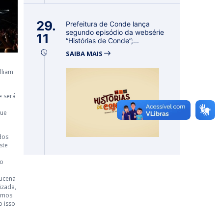
29.
Prefeitura de Conde lança
segundo episódio da websérie
11
“Histórias de Conde”;...
SAIBA MAIS
lliam
e será
que
dos
ste
Ao
Lucena
izada,
temos
o isso