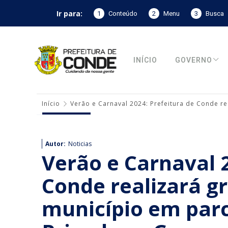
Ir para:
1
Conteúdo
2
Menu
3
Busca
INÍCIO
GOVERNO
Início
Verão e Carnaval 2024: Prefeitura de Conde r
Autor:
Noticias
Verão e Carnaval 2
Conde realizará g
município em par