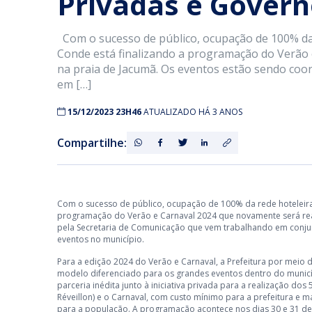
Privadas e Govern
Com o sucesso de público, ocupação de 100% da r
Conde está finalizando a programação do Verão 
na praia de Jacumã. Os eventos estão sendo co
em […]
15/12/2023 23H46
ATUALIZADO HÁ 3 ANOS
Compartilhe:
Com o sucesso de público, ocupação de 100% da rede hoteleira e
programação do Verão e Carnaval 2024 que novamente será rea
pela Secretaria de Comunicação que vem trabalhando em conjunt
eventos no município.
Para a edição 2024 do Verão e Carnaval, a Prefeitura por meio
modelo diferenciado para os grandes eventos dentro do muni
parceria inédita junto à iniciativa privada para a realização dos 
Réveillon) e o Carnaval, com custo mínimo para a prefeitura e 
para a população. A programação acontece nos dias 30 e 31 d