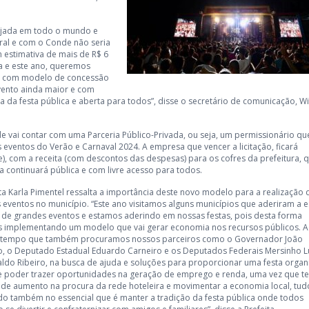
ejada em todo o mundo e
ural e com o Conde não seria
 estimativa de mais de R$ 6
a e este ano, queremos
o, com modelo de concessão
vento ainda maior e com
 da festa pública e aberta para todos”, disse o secretário de comunicação, Wi
e vai contar com uma Parceria Público-Privada, ou seja, um permissionário qu
s eventos do Verão e Carnaval 2024. A empresa que vencer a licitação, ficará
), com a receita (com descontos das despesas) para os cofres da prefeitura, 
ta continuará pública e com livre acesso para todos.
ita Karla Pimentel ressalta a importância deste novo modelo para a realização 
 eventos no município. “Este ano visitamos alguns municípios que aderiram a e
de grandes eventos e estamos aderindo em nossas festas, pois desta forma
 implementando um modelo que vai gerar economia nos recursos públicos. 
tempo que também procuramos nossos parceiros como o Governador João
, o Deputado Estadual Eduardo Carneiro e os Deputados Federais Mersinho 
aldo Ribeiro, na busca de ajuda e soluções para proporcionar uma festa organ
e poder trazer oportunidades na geração de emprego e renda, uma vez que 
de aumento na procura da rede hoteleira e movimentar a economia local, tud
o também no essencial que é manter a tradição da festa pública onde todos