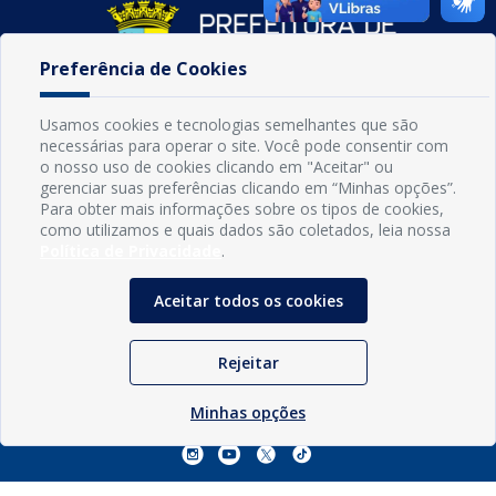
Preferência de Cookies
Usamos cookies e tecnologias semelhantes que são
necessárias para operar o site. Você pode consentir com
o nosso uso de cookies clicando em "Aceitar" ou
gerenciar suas preferências clicando em “Minhas opções”.
Para obter mais informações sobre os tipos de cookies,
INFORMAÇÕES
como utilizamos e quais dados são coletados, leia nossa
Município de Conde - PB
Política de Privacidade
.
CNPJ: 08.916.645/0001-80
LOC RODOVIA PB 018, SN, Centro, Conde, PB, 58322-000
Aceitar todos os cookies
(83) 3618-0548
gabinetedaprefeita@conde.pb.gov.br
Exp: Segunda a sexta, das 8h às 14h.
Rejeitar
Minhas opções
Sogo Tecnologia
© Prefeitura Municipal do Conde | Desenvolvido por