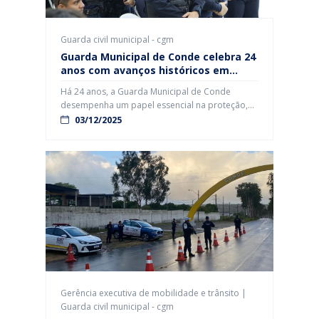
Guarda civil municipal - cgm
Guarda Municipal de Conde celebra 24
anos com avanços históricos em
segurança e modernização
Há 24 anos, a Guarda Municipal de Conde
desempenha um papel essencial na proteção,
no cuidado e na presença diária ao lado da
03/12/2025
população. A data celebra não apenas uma
trajetória institucional, mas também os avanços
alcançados nos últimos anos, marcados por
modernização, investimentos e ampliação dos
serviços prestados. A gestão municipal reforçou
o compromisso […]
Gerência executiva de mobilidade e trânsito |
Guarda civil municipal - cgm