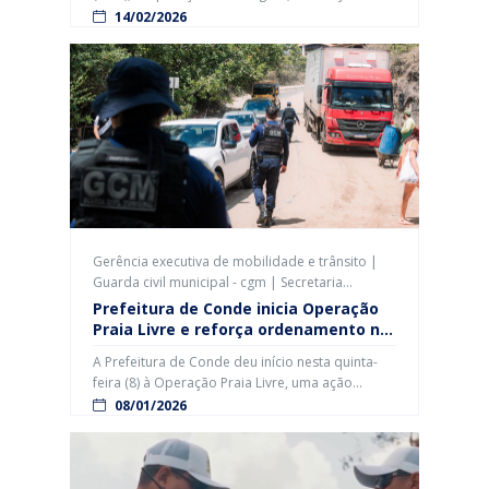
ações integradas voltadas à proteção de
14/02/2026
moradores e turistas durante o período
carnavalesco. A iniciativa reúne forças de
segurança e diversas secretarias municipais com
foco no combate ao assédio, fiscalização da
poluição sonora, segurança nas praias e na Via
[…]
Gerência executiva de mobilidade e trânsito |
Guarda civil municipal - cgm | Secretaria
municipal de turismo – setur
Prefeitura de Conde inicia Operação
Praia Livre e reforça ordenamento no
litoral
A Prefeitura de Conde deu início nesta quinta-
feira (8) à Operação Praia Livre, uma ação
integrada voltada à garantia do uso público e
08/01/2026
ordenado das praias do município, com foco na
segurança, no respeito aos turistas e no
cumprimento da legislação. A iniciativa passa a
coibir práticas irregulares como a cobrança