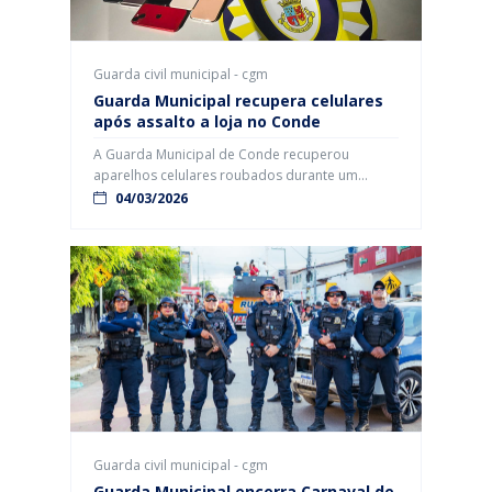
Guarda civil municipal - cgm
Guarda Municipal recupera celulares
após assalto a loja no Conde
A Guarda Municipal de Conde recuperou
aparelhos celulares roubados durante um
assalto a uma loja da cidade, ocorrido na tarde
04/03/2026
desta terça-feira (3), no município do Litoral Sul
da Paraíba. De acordo com as informações,
dois homens invadiram o estabelecimento e
renderam os funcionários. Imagens de câmeras
de segurança registraram o momento em que a
[…]
Guarda civil municipal - cgm
Guarda Municipal encerra Carnaval de