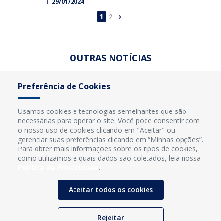
Verão, na Praça do Mar, na Praia de Jacumã.
29/01/2024
| Secretaria municipal de saúde - sms |
Foram 06 noites de shows musicais com recorde
Secretaria municipal de turismo – setur |
1
2
de público, estimado em mais de 700 mil
Secretaria municipal desenvolvimento social -
pessoas nas seis noites do evento, ocupação
sedes
total da rede hoteleira, comércio movimentado
e sem […]
OUTRAS NOTÍCIAS
Nenhuma postagem encontrada nos últimos 7 dias
Preferência de Cookies
Usamos cookies e tecnologias semelhantes que são
necessárias para operar o site. Você pode consentir com
o nosso uso de cookies clicando em "Aceitar" ou
gerenciar suas preferências clicando em “Minhas opções”.
Para obter mais informações sobre os tipos de cookies,
como utilizamos e quais dados são coletados, leia nossa
Política de Privacidade
.
Aceitar todos os cookies
Rejeitar