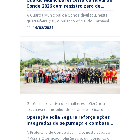
Conde 2026 com registro zero de
ocorrências graves
A Guarda Municipal de Conde divulgou, nesta
quarta-feira (18), o balanço oficial do Carnaval
2026 e destacou que o evento foi marcado pela
19/02/2026
tranquilidade e pela ausência de ocorrências
graves. A atuação integrada com as forças de
segurança garantiu um carnaval considerado
pacífico pela gestão municipal. De acordo com
o comandante da Guarda, Gleydson Fernandes,
[…]
Gerência executiva das mulheres | Gerência
executiva de mobilidade e trânsito | Guarda civil
municipal - cgm
Operação Folia Segura reforça ações
integradas de segurança e combate
ao assédio no Carnaval de Conde
A Prefeitura de Conde deu início, neste sábado
(14/2), à Operação Folia Segura, um conjunto de