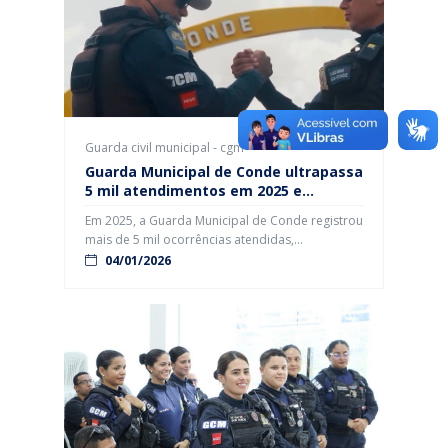
indevida de estacionamento em […]
Guarda civil municipal - cgm
Guarda Municipal de Conde ultrapassa
5 mil atendimentos em 2025 e
intensifica ações durante a Operação
Em 2025, a Guarda Municipal de Conde registrou
Verão
mais de 5 mil ocorrências atendidas,
reafirmando o compromisso permanente com a
04/01/2026
proteção da população, a preservação do
patrimônio público e a garantia da integridade
física das pessoas. O balanço reflete a presença
diária da corporação nas ruas, comunidades e
áreas de grande circulação do município.
Segundo […]