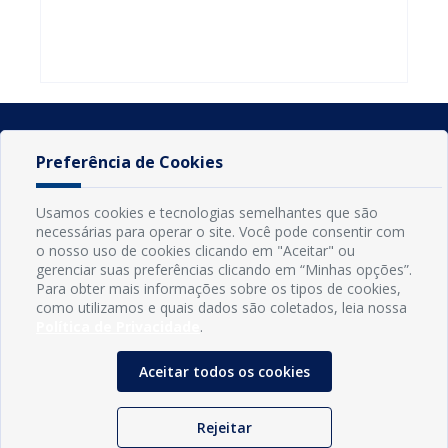
do Seminário
familiares
atualizar
Nacional pela
participarem
cadastro e
Alfabetização
do PAA
declarar
2026
Federal
rebanho
Preferência de Cookies
Usamos cookies e tecnologias semelhantes que são
necessárias para operar o site. Você pode consentir com
o nosso uso de cookies clicando em "Aceitar" ou
gerenciar suas preferências clicando em “Minhas opções”.
Para obter mais informações sobre os tipos de cookies,
como utilizamos e quais dados são coletados, leia nossa
Política de Privacidade
.
INFORMAÇÕES
Município de Conde - PB
Aceitar todos os cookies
CNPJ: 08.916.645/0001-80
LOC RODOVIA PB 018, SN, Centro, Conde, PB, 58322-000
(83) 3618-0548
Rejeitar
gabinetedaprefeita@conde.pb.gov.br