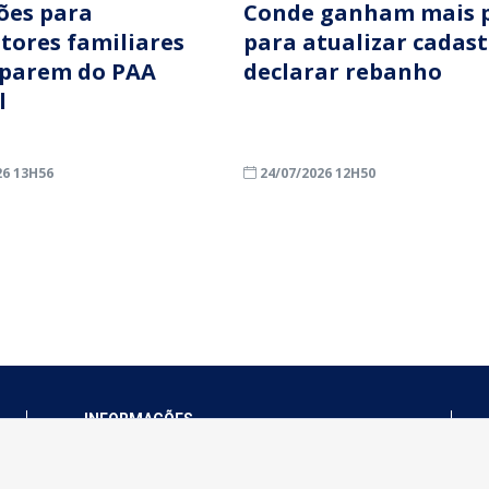
ções para
Conde ganham mais 
ltores familiares
para atualizar cadast
iparem do PAA
declarar rebanho
l
26 13H56
24/07/2026 12H50
INFORMAÇÕES
Município de Conde - PB