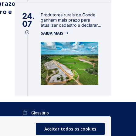
prazo
ro e
24.
Produtores rurais de Conde
ganham mais prazo para
07
atualizar cadastro e declarar
reban...
SAIBA MAIS
Glossário
Mapa do Site
Aceitar todos os cookies
Perguntas Frequentes