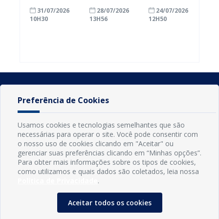
com a
inscrições
Conde
31/07/2026
28/07/2026
24/07/2026
alfabetização
para
ganham mais
10H30
13H56
12H50
ao participar
agricultores
prazo para
do Seminário
familiares
atualizar
Nacional pela
participarem
cadastro e
Alfabetização
do PAA
declarar
2026
Federal
rebanho
Preferência de Cookies
Usamos cookies e tecnologias semelhantes que são
necessárias para operar o site. Você pode consentir com
o nosso uso de cookies clicando em "Aceitar" ou
gerenciar suas preferências clicando em “Minhas opções”.
Para obter mais informações sobre os tipos de cookies,
como utilizamos e quais dados são coletados, leia nossa
Política de Privacidade
.
INFORMAÇÕES
Município de Conde - PB
Aceitar todos os cookies
CNPJ: 08.916.645/0001-80