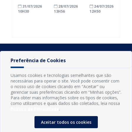
com a
inscrições
Conde
31/07/2026
28/07/2026
24/07/2026
alfabetização
para
ganham mais
10H30
13H56
12H50
ao participar
agricultores
prazo para
do Seminário
familiares
atualizar
Nacional pela
participarem
cadastro e
Alfabetização
do PAA
declarar
2026
Federal
rebanho
Preferência de Cookies
Usamos cookies e tecnologias semelhantes que são
necessárias para operar o site. Você pode consentir com
o nosso uso de cookies clicando em "Aceitar" ou
gerenciar suas preferências clicando em “Minhas opções”.
Para obter mais informações sobre os tipos de cookies,
como utilizamos e quais dados são coletados, leia nossa
Política de Privacidade
.
INFORMAÇÕES
Município de Conde - PB
Aceitar todos os cookies
CNPJ: 08.916.645/0001-80