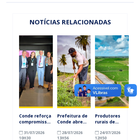
NOTÍCIAS RELACIONADAS
Conde reforça
Prefeitura de
Produtores
compromisso
Conde abre
rurais de
com a
inscrições
Conde
31/07/2026
28/07/2026
24/07/2026
alfabetização
para
ganham mais
10H30
13H56
12H50
ao participar
agricultores
prazo para