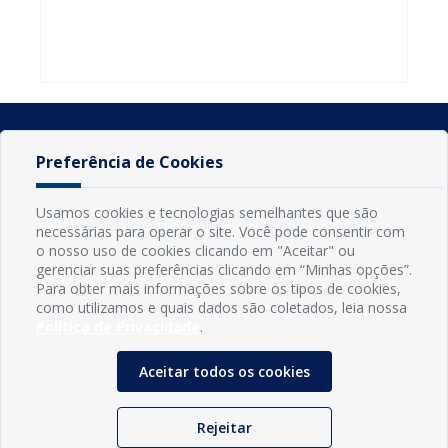
do Seminário
familiares
atualizar
Nacional pela
participarem
cadastro e
Alfabetização
do PAA
declarar
2026
Federal
rebanho
Preferência de Cookies
Usamos cookies e tecnologias semelhantes que são
necessárias para operar o site. Você pode consentir com
o nosso uso de cookies clicando em "Aceitar" ou
gerenciar suas preferências clicando em “Minhas opções”.
Para obter mais informações sobre os tipos de cookies,
como utilizamos e quais dados são coletados, leia nossa
Política de Privacidade
.
INFORMAÇÕES
Município de Conde - PB
Aceitar todos os cookies
CNPJ: 08.916.645/0001-80
LOC RODOVIA PB 018, SN, Centro, Conde, PB, 58322-000
(83) 3618-0548
Rejeitar
gabinetedaprefeita@conde.pb.gov.br