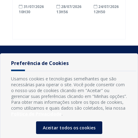
com a
inscrições
Conde
31/07/2026
28/07/2026
24/07/2026
alfabetização
para
ganham mais
10H30
13H56
12H50
ao participar
agricultores
prazo para
do Seminário
familiares
atualizar
Nacional pela
participarem
cadastro e
Alfabetização
do PAA
declarar
2026
Federal
rebanho
Preferência de Cookies
Usamos cookies e tecnologias semelhantes que são
necessárias para operar o site. Você pode consentir com
o nosso uso de cookies clicando em "Aceitar" ou
gerenciar suas preferências clicando em “Minhas opções”.
Para obter mais informações sobre os tipos de cookies,
como utilizamos e quais dados são coletados, leia nossa
Política de Privacidade
.
INFORMAÇÕES
Município de Conde - PB
Aceitar todos os cookies
CNPJ: 08.916.645/0001-80