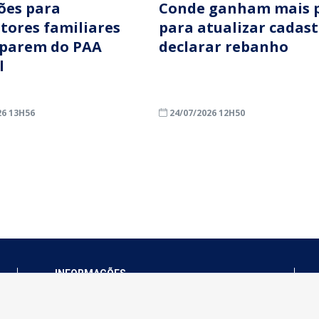
ções para
Conde ganham mais 
ltores familiares
para atualizar cadast
iparem do PAA
declarar rebanho
l
26 13H56
24/07/2026 12H50
INFORMAÇÕES
Município de Conde - PB