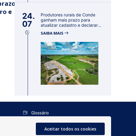
prazo
ro e
24.
Produtores rurais de Conde
ganham mais prazo para
07
atualizar cadastro e declarar
reban...
SAIBA MAIS
Glossário
Mapa do Site
Aceitar todos os cookies
Perguntas Frequentes