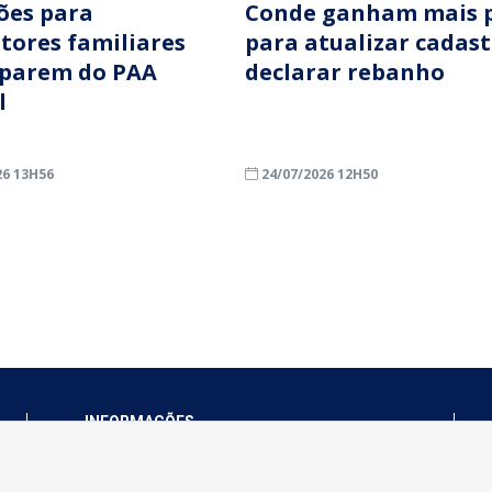
ções para
Conde ganham mais 
ltores familiares
para atualizar cadast
iparem do PAA
declarar rebanho
l
26 13H56
24/07/2026 12H50
INFORMAÇÕES
Município de Conde - PB