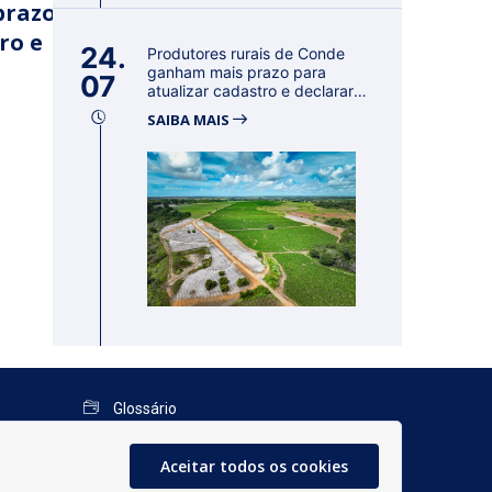
prazo
ro e
24.
Produtores rurais de Conde
ganham mais prazo para
07
atualizar cadastro e declarar
reban...
SAIBA MAIS
Glossário
Mapa do Site
Aceitar todos os cookies
Perguntas Frequentes