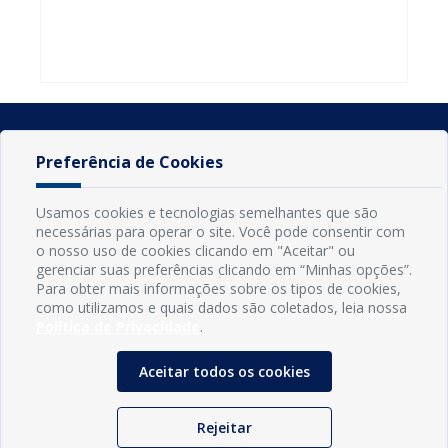
do Seminário
familiares
atualizar
Nacional pela
participarem
cadastro e
Alfabetização
do PAA
declarar
2026
Federal
rebanho
Preferência de Cookies
Usamos cookies e tecnologias semelhantes que são
necessárias para operar o site. Você pode consentir com
o nosso uso de cookies clicando em "Aceitar" ou
gerenciar suas preferências clicando em “Minhas opções”.
Para obter mais informações sobre os tipos de cookies,
como utilizamos e quais dados são coletados, leia nossa
Política de Privacidade
.
INFORMAÇÕES
Município de Conde - PB
Aceitar todos os cookies
CNPJ: 08.916.645/0001-80
LOC RODOVIA PB 018, SN, Centro, Conde, PB, 58322-000
(83) 3618-0548
Rejeitar
gabinetedaprefeita@conde.pb.gov.br