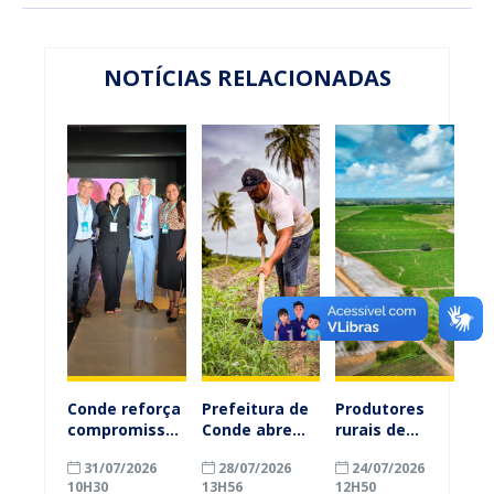
NOTÍCIAS RELACIONADAS
Conde reforça
Prefeitura de
Produtores
compromisso
Conde abre
rurais de
com a
inscrições
Conde
31/07/2026
28/07/2026
24/07/2026
alfabetização
para
ganham mais
10H30
13H56
12H50
ao participar
agricultores
prazo para