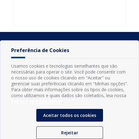
do Seminário
familiares
atualizar
Nacional pela
participarem
cadastro e
Alfabetização
do PAA
declarar
2026
Federal
rebanho
Preferência de Cookies
Usamos cookies e tecnologias semelhantes que são
necessárias para operar o site. Você pode consentir com
o nosso uso de cookies clicando em "Aceitar" ou
gerenciar suas preferências clicando em “Minhas opções”.
Para obter mais informações sobre os tipos de cookies,
como utilizamos e quais dados são coletados, leia nossa
Política de Privacidade
.
INFORMAÇÕES
Município de Conde - PB
Aceitar todos os cookies
CNPJ: 08.916.645/0001-80
LOC RODOVIA PB 018, SN, Centro, Conde, PB, 58322-000
(83) 3618-0548
Rejeitar
gabinetedaprefeita@conde.pb.gov.br