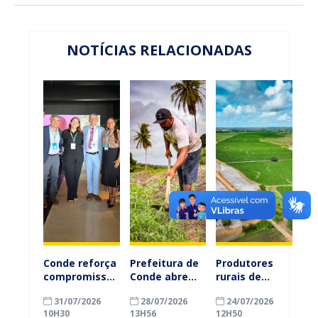
NOTÍCIAS RELACIONADAS
Conde reforça
Prefeitura de
Produtores
compromisso
Conde abre
rurais de
com a
inscrições
Conde
31/07/2026
28/07/2026
24/07/2026
alfabetização
para
ganham mais
10H30
13H56
12H50
ao participar
agricultores
prazo para