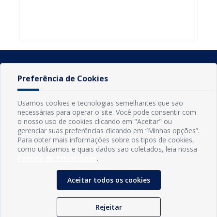
do Seminário
familiares
atualizar
Nacional pela
participarem
cadastro e
Alfabetização
do PAA
declarar
2026
Federal
rebanho
Preferência de Cookies
Usamos cookies e tecnologias semelhantes que são
necessárias para operar o site. Você pode consentir com
o nosso uso de cookies clicando em "Aceitar" ou
gerenciar suas preferências clicando em “Minhas opções”.
Para obter mais informações sobre os tipos de cookies,
como utilizamos e quais dados são coletados, leia nossa
Política de Privacidade
.
INFORMAÇÕES
Município de Conde - PB
Aceitar todos os cookies
CNPJ: 08.916.645/0001-80
LOC RODOVIA PB 018, SN, Centro, Conde, PB, 58322-000
(83) 3618-0548
Rejeitar
gabinetedaprefeita@conde.pb.gov.br