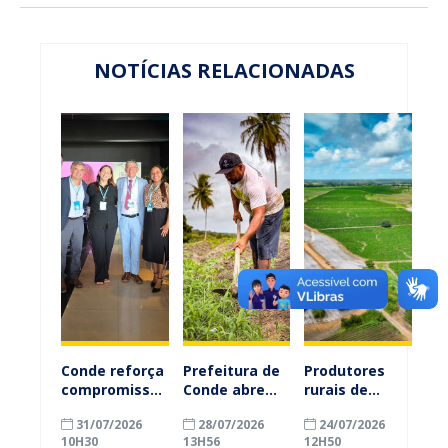
NOTÍCIAS RELACIONADAS
Conde reforça
Prefeitura de
Produtores
compromisso
Conde abre
rurais de
com a
inscrições
Conde
31/07/2026
28/07/2026
24/07/2026
alfabetização
para
ganham mais
10H30
13H56
12H50
ao participar
agricultores
prazo para