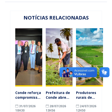
NOTÍCIAS RELACIONADAS
Conde reforça
Prefeitura de
Produtores
compromisso
Conde abre
rurais de
com a
inscrições
Conde
31/07/2026
28/07/2026
24/07/2026
alfabetização
para
ganham mais
10H30
13H56
12H50
ao participar
agricultores
prazo para