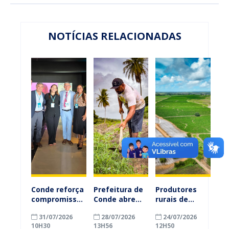
NOTÍCIAS RELACIONADAS
Conde reforça
Prefeitura de
Produtores
compromisso
Conde abre
rurais de
com a
inscrições
Conde
31/07/2026
28/07/2026
24/07/2026
alfabetização
para
ganham mais
10H30
13H56
12H50
ao participar
agricultores
prazo para