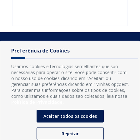
do Seminário
familiares
atualizar
Nacional pela
participarem
cadastro e
Alfabetização
do PAA
declarar
2026
Federal
rebanho
Preferência de Cookies
Usamos cookies e tecnologias semelhantes que são
necessárias para operar o site. Você pode consentir com
o nosso uso de cookies clicando em "Aceitar" ou
gerenciar suas preferências clicando em “Minhas opções”.
Para obter mais informações sobre os tipos de cookies,
como utilizamos e quais dados são coletados, leia nossa
Política de Privacidade
.
INFORMAÇÕES
Município de Conde - PB
Aceitar todos os cookies
CNPJ: 08.916.645/0001-80
LOC RODOVIA PB 018, SN, Centro, Conde, PB, 58322-000
(83) 3618-0548
Rejeitar
gabinetedaprefeita@conde.pb.gov.br