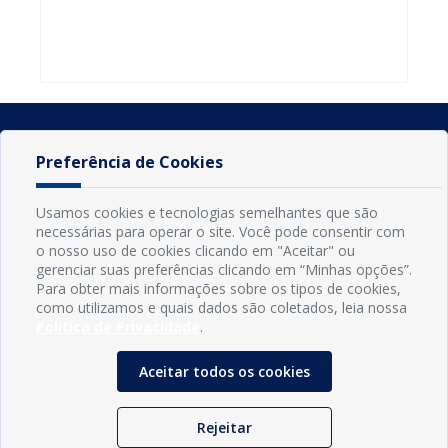
do Seminário
familiares
atualizar
Nacional pela
participarem
cadastro e
Alfabetização
do PAA
declarar
2026
Federal
rebanho
Preferência de Cookies
Usamos cookies e tecnologias semelhantes que são
necessárias para operar o site. Você pode consentir com
o nosso uso de cookies clicando em "Aceitar" ou
gerenciar suas preferências clicando em “Minhas opções”.
Para obter mais informações sobre os tipos de cookies,
como utilizamos e quais dados são coletados, leia nossa
Política de Privacidade
.
INFORMAÇÕES
Município de Conde - PB
Aceitar todos os cookies
CNPJ: 08.916.645/0001-80
LOC RODOVIA PB 018, SN, Centro, Conde, PB, 58322-000
(83) 3618-0548
Rejeitar
gabinetedaprefeita@conde.pb.gov.br