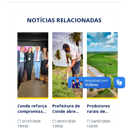
NOTÍCIAS RELACIONADAS
Conde reforça
Prefeitura de
Produtores
compromisso
Conde abre
rurais de
com a
inscrições
Conde
31/07/2026
28/07/2026
24/07/2026
alfabetização
para
ganham mais
10H30
13H56
12H50
ao participar
agricultores
prazo para