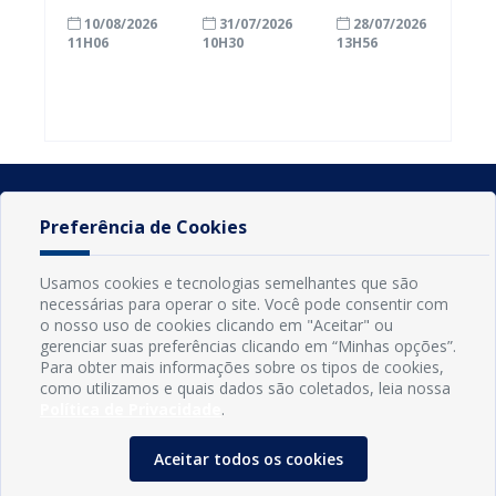
avanços na
com a
inscrições
10/08/2026
31/07/2026
28/07/2026
educação e
alfabetização
para
11H06
10H30
13H56
registra
ao participar
agricultores
crescimento
do Seminário
familiares
no Ideb de
Nacional pela
participarem
2025
Alfabetização
do PAA
2026
Federal
Preferência de Cookies
Usamos cookies e tecnologias semelhantes que são
necessárias para operar o site. Você pode consentir com
o nosso uso de cookies clicando em "Aceitar" ou
gerenciar suas preferências clicando em “Minhas opções”.
Para obter mais informações sobre os tipos de cookies,
como utilizamos e quais dados são coletados, leia nossa
Política de Privacidade
.
INFORMAÇÕES
Município de Conde - PB
Aceitar todos os cookies
CNPJ: 08.916.645/0001-80