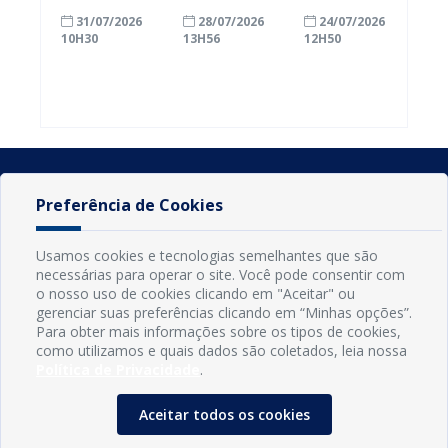
com a
inscrições
Conde
31/07/2026
28/07/2026
24/07/2026
alfabetização
para
ganham mais
10H30
13H56
12H50
ao participar
agricultores
prazo para
do Seminário
familiares
atualizar
Nacional pela
participarem
cadastro e
Alfabetização
do PAA
declarar
2026
Federal
rebanho
Preferência de Cookies
Usamos cookies e tecnologias semelhantes que são
necessárias para operar o site. Você pode consentir com
o nosso uso de cookies clicando em "Aceitar" ou
gerenciar suas preferências clicando em “Minhas opções”.
Para obter mais informações sobre os tipos de cookies,
como utilizamos e quais dados são coletados, leia nossa
Política de Privacidade
.
INFORMAÇÕES
Município de Conde - PB
Aceitar todos os cookies
CNPJ: 08.916.645/0001-80