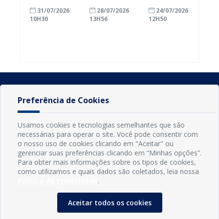
com a
inscrições
Conde
31/07/2026
28/07/2026
24/07/2026
alfabetização
para
ganham mais
10H30
13H56
12H50
ao participar
agricultores
prazo para
do Seminário
familiares
atualizar
Nacional pela
participarem
cadastro e
Alfabetização
do PAA
declarar
2026
Federal
rebanho
Preferência de Cookies
Usamos cookies e tecnologias semelhantes que são
necessárias para operar o site. Você pode consentir com
o nosso uso de cookies clicando em "Aceitar" ou
gerenciar suas preferências clicando em “Minhas opções”.
Para obter mais informações sobre os tipos de cookies,
como utilizamos e quais dados são coletados, leia nossa
Política de Privacidade
.
INFORMAÇÕES
Município de Conde - PB
Aceitar todos os cookies
CNPJ: 08.916.645/0001-80