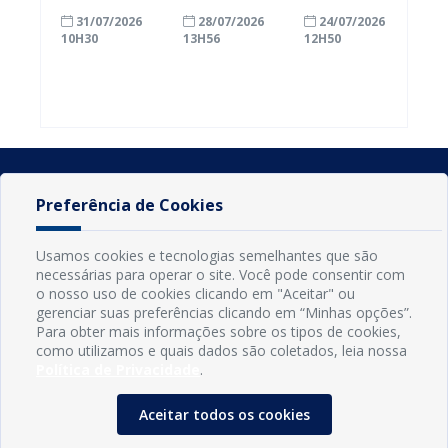
com a
inscrições
Conde
31/07/2026
28/07/2026
24/07/2026
alfabetização
para
ganham mais
10H30
13H56
12H50
ao participar
agricultores
prazo para
do Seminário
familiares
atualizar
Nacional pela
participarem
cadastro e
Alfabetização
do PAA
declarar
2026
Federal
rebanho
Preferência de Cookies
Usamos cookies e tecnologias semelhantes que são
necessárias para operar o site. Você pode consentir com
o nosso uso de cookies clicando em "Aceitar" ou
gerenciar suas preferências clicando em “Minhas opções”.
Para obter mais informações sobre os tipos de cookies,
como utilizamos e quais dados são coletados, leia nossa
Política de Privacidade
.
INFORMAÇÕES
Município de Conde - PB
Aceitar todos os cookies
CNPJ: 08.916.645/0001-80