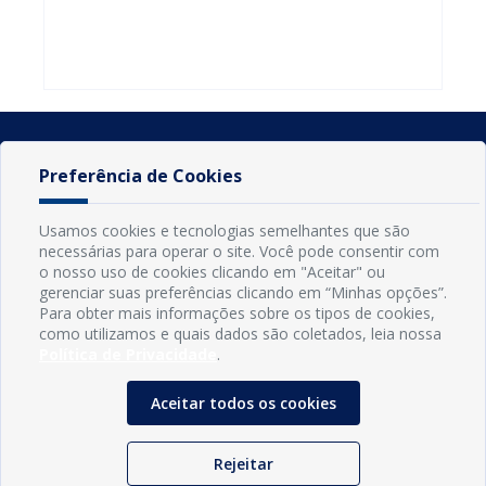
do Seminário
familiares
atualizar
Nacional pela
participarem
cadastro e
Alfabetização
do PAA
declarar
2026
Federal
rebanho
Preferência de Cookies
Usamos cookies e tecnologias semelhantes que são
necessárias para operar o site. Você pode consentir com
o nosso uso de cookies clicando em "Aceitar" ou
gerenciar suas preferências clicando em “Minhas opções”.
Para obter mais informações sobre os tipos de cookies,
como utilizamos e quais dados são coletados, leia nossa
Política de Privacidade
.
INFORMAÇÕES
Município de Conde - PB
Aceitar todos os cookies
CNPJ: 08.916.645/0001-80
LOC RODOVIA PB 018, SN, Centro, Conde, PB, 58322-000
(83) 3618-0548
Rejeitar
gabinetedaprefeita@conde.pb.gov.br