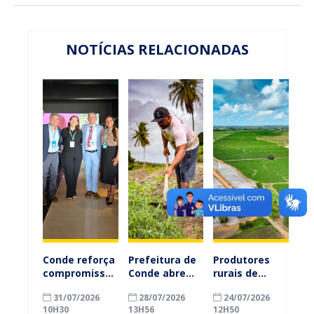
NOTÍCIAS RELACIONADAS
Conde reforça
Prefeitura de
Produtores
compromisso
Conde abre
rurais de
com a
inscrições
Conde
31/07/2026
28/07/2026
24/07/2026
alfabetização
para
ganham mais
10H30
13H56
12H50
ao participar
agricultores
prazo para