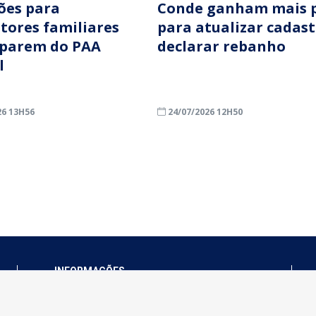
ções para
Conde ganham mais 
ltores familiares
para atualizar cadast
iparem do PAA
declarar rebanho
l
26 13H56
24/07/2026 12H50
INFORMAÇÕES
Município de Conde - PB