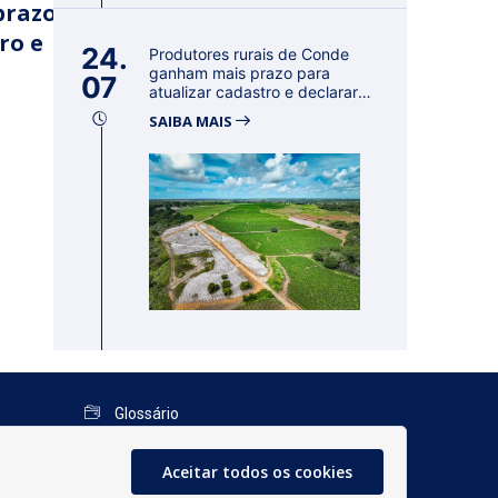
prazo
ro e
24.
Produtores rurais de Conde
ganham mais prazo para
07
atualizar cadastro e declarar
reban...
SAIBA MAIS
Glossário
Mapa do Site
Aceitar todos os cookies
Perguntas Frequentes