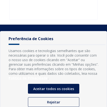
do Seminário
familiares
atualizar
Nacional pela
participarem
cadastro e
Alfabetização
do PAA
declarar
2026
Federal
rebanho
Preferência de Cookies
Usamos cookies e tecnologias semelhantes que são
necessárias para operar o site. Você pode consentir com
o nosso uso de cookies clicando em "Aceitar" ou
gerenciar suas preferências clicando em “Minhas opções”.
Para obter mais informações sobre os tipos de cookies,
como utilizamos e quais dados são coletados, leia nossa
Política de Privacidade
.
INFORMAÇÕES
Município de Conde - PB
Aceitar todos os cookies
CNPJ: 08.916.645/0001-80
LOC RODOVIA PB 018, SN, Centro, Conde, PB, 58322-000
(83) 3618-0548
Rejeitar
gabinetedaprefeita@conde.pb.gov.br