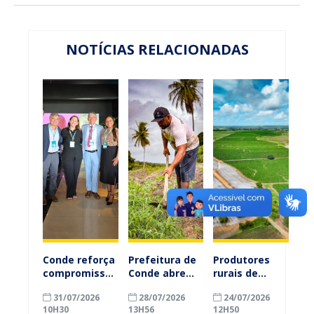
NOTÍCIAS RELACIONADAS
Conde reforça
Prefeitura de
Produtores
compromisso
Conde abre
rurais de
com a
inscrições
Conde
31/07/2026
28/07/2026
24/07/2026
alfabetização
para
ganham mais
10H30
13H56
12H50
ao participar
agricultores
prazo para