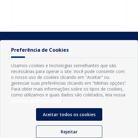
do Seminário
familiares
atualizar
Nacional pela
participarem
cadastro e
Alfabetização
do PAA
declarar
2026
Federal
rebanho
Preferência de Cookies
Usamos cookies e tecnologias semelhantes que são
necessárias para operar o site. Você pode consentir com
o nosso uso de cookies clicando em "Aceitar" ou
gerenciar suas preferências clicando em “Minhas opções”.
Para obter mais informações sobre os tipos de cookies,
como utilizamos e quais dados são coletados, leia nossa
Política de Privacidade
.
INFORMAÇÕES
Município de Conde - PB
Aceitar todos os cookies
CNPJ: 08.916.645/0001-80
LOC RODOVIA PB 018, SN, Centro, Conde, PB, 58322-000
(83) 3618-0548
Rejeitar
gabinetedaprefeita@conde.pb.gov.br