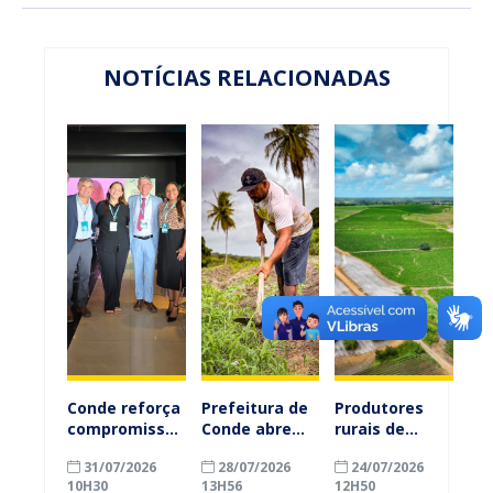
NOTÍCIAS RELACIONADAS
Conde reforça
Prefeitura de
Produtores
compromisso
Conde abre
rurais de
com a
inscrições
Conde
31/07/2026
28/07/2026
24/07/2026
alfabetização
para
ganham mais
10H30
13H56
12H50
ao participar
agricultores
prazo para