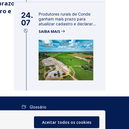
prazo
ro e
24.
Produtores rurais de Conde
ganham mais prazo para
07
atualizar cadastro e declarar
reban...
SAIBA MAIS
Glossário
Mapa do Site
Aceitar todos os cookies
Perguntas Frequentes