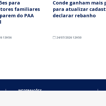
ções para
Conde ganham mais 
ltores familiares
para atualizar cadast
iparem do PAA
declarar rebanho
l
26 13H56
24/07/2026 12H50
INFORMAÇÕES
Município de Conde - PB