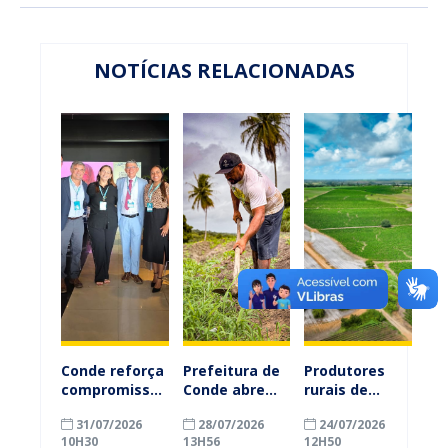
NOTÍCIAS RELACIONADAS
Conde reforça
Prefeitura de
Produtores
compromisso
Conde abre
rurais de
com a
inscrições
Conde
31/07/2026
28/07/2026
24/07/2026
alfabetização
para
ganham mais
10H30
13H56
12H50
ao participar
agricultores
prazo para