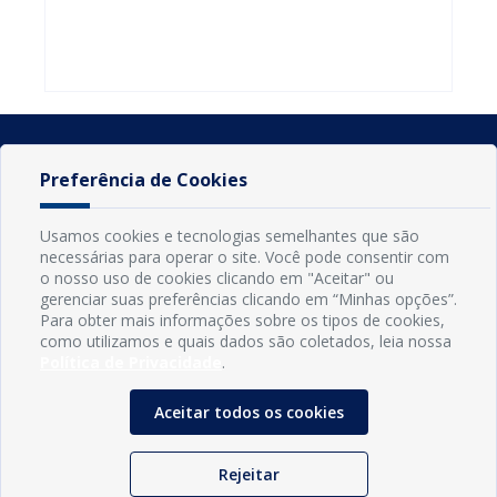
do Seminário
familiares
atualizar
Nacional pela
participarem
cadastro e
Alfabetização
do PAA
declarar
2026
Federal
rebanho
Preferência de Cookies
Usamos cookies e tecnologias semelhantes que são
necessárias para operar o site. Você pode consentir com
o nosso uso de cookies clicando em "Aceitar" ou
gerenciar suas preferências clicando em “Minhas opções”.
Para obter mais informações sobre os tipos de cookies,
como utilizamos e quais dados são coletados, leia nossa
Política de Privacidade
.
INFORMAÇÕES
Município de Conde - PB
Aceitar todos os cookies
CNPJ: 08.916.645/0001-80
LOC RODOVIA PB 018, SN, Centro, Conde, PB, 58322-000
(83) 3618-0548
Rejeitar
gabinetedaprefeita@conde.pb.gov.br