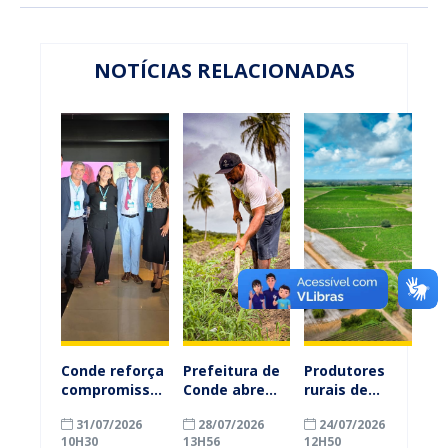
NOTÍCIAS RELACIONADAS
Conde reforça
Prefeitura de
Produtores
compromisso
Conde abre
rurais de
com a
inscrições
Conde
31/07/2026
28/07/2026
24/07/2026
alfabetização
para
ganham mais
10H30
13H56
12H50
ao participar
agricultores
prazo para