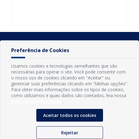
do Seminário
familiares
atualizar
Nacional pela
participarem
cadastro e
Alfabetização
do PAA
declarar
2026
Federal
rebanho
Preferência de Cookies
Usamos cookies e tecnologias semelhantes que são
necessárias para operar o site. Você pode consentir com
o nosso uso de cookies clicando em "Aceitar" ou
gerenciar suas preferências clicando em “Minhas opções”.
Para obter mais informações sobre os tipos de cookies,
como utilizamos e quais dados são coletados, leia nossa
Política de Privacidade
.
INFORMAÇÕES
Município de Conde - PB
Aceitar todos os cookies
CNPJ: 08.916.645/0001-80
LOC RODOVIA PB 018, SN, Centro, Conde, PB, 58322-000
(83) 3618-0548
Rejeitar
gabinetedaprefeita@conde.pb.gov.br