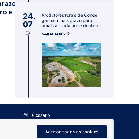
prazo
ro e
24.
Produtores rurais de Conde
ganham mais prazo para
07
atualizar cadastro e declarar
reban...
SAIBA MAIS
Glossário
Mapa do Site
Aceitar todos os cookies
Perguntas Frequentes