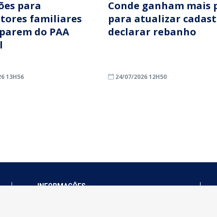
ções para
Conde ganham mais 
ltores familiares
para atualizar cadast
iparem do PAA
declarar rebanho
l
26 13H56
24/07/2026 12H50
INFORMAÇÕES
Município de Conde - PB