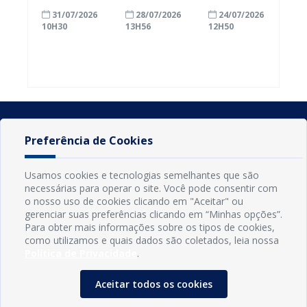
com a
inscrições
Conde
31/07/2026
28/07/2026
24/07/2026
alfabetização
para
ganham mais
10H30
13H56
12H50
ao participar
agricultores
prazo para
do Seminário
familiares
atualizar
Nacional pela
participarem
cadastro e
Alfabetização
do PAA
declarar
2026
Federal
rebanho
Preferência de Cookies
Usamos cookies e tecnologias semelhantes que são
necessárias para operar o site. Você pode consentir com
o nosso uso de cookies clicando em "Aceitar" ou
gerenciar suas preferências clicando em “Minhas opções”.
Para obter mais informações sobre os tipos de cookies,
como utilizamos e quais dados são coletados, leia nossa
Política de Privacidade
.
INFORMAÇÕES
Município de Conde - PB
Aceitar todos os cookies
CNPJ: 08.916.645/0001-80