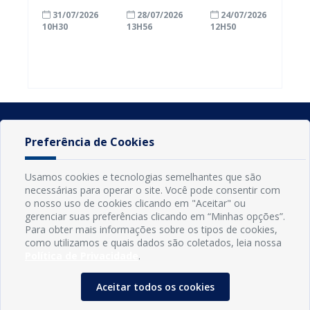
com a
inscrições
Conde
31/07/2026
28/07/2026
24/07/2026
alfabetização
para
ganham mais
10H30
13H56
12H50
ao participar
agricultores
prazo para
do Seminário
familiares
atualizar
Nacional pela
participarem
cadastro e
Alfabetização
do PAA
declarar
2026
Federal
rebanho
Preferência de Cookies
Usamos cookies e tecnologias semelhantes que são
necessárias para operar o site. Você pode consentir com
o nosso uso de cookies clicando em "Aceitar" ou
gerenciar suas preferências clicando em “Minhas opções”.
Para obter mais informações sobre os tipos de cookies,
como utilizamos e quais dados são coletados, leia nossa
Política de Privacidade
.
INFORMAÇÕES
Município de Conde - PB
Aceitar todos os cookies
CNPJ: 08.916.645/0001-80