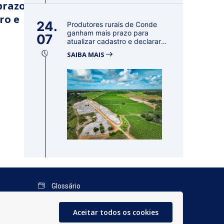
prazo
ro e
24.
Produtores rurais de Conde
ganham mais prazo para
07
atualizar cadastro e declarar
reban...
SAIBA MAIS
Glossário
Mapa do Site
Aceitar todos os cookies
Perguntas Frequentes