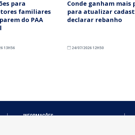
ções para
Conde ganham mais 
ltores familiares
para atualizar cadast
iparem do PAA
declarar rebanho
l
26 13H56
24/07/2026 12H50
INFORMAÇÕES
Município de Conde - PB